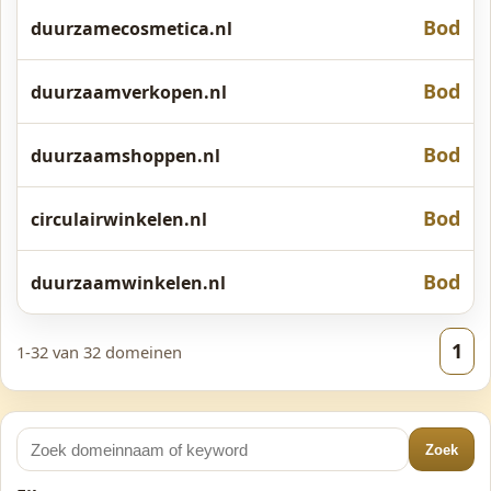
Bod
duurzamecosmetica.nl
Bod
duurzaamverkopen.nl
Bod
duurzaamshoppen.nl
Bod
circulairwinkelen.nl
Bod
duurzaamwinkelen.nl
1
1-32 van 32 domeinen
Zoek