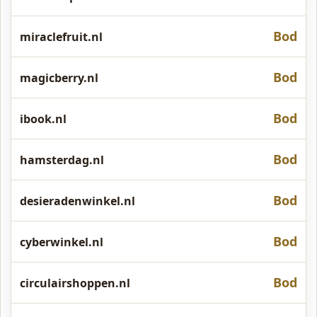
Bod
miraclefruit.nl
Bod
magicberry.nl
Bod
ibook.nl
Bod
hamsterdag.nl
Bod
desieradenwinkel.nl
Bod
cyberwinkel.nl
Bod
circulairshoppen.nl