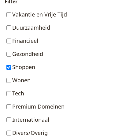
Filter
Vakantie en Vrije Tijd
Duurzaamheid
Financieel
Gezondheid
Shoppen
Wonen
Tech
Premium Domeinen
Internationaal
Divers/Overig