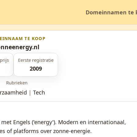
Domeinnamen te 
EINNAAM TE KOOP
onneenergy.nl
prijs
Eerste registratie
2009
Rubrieken
rzaamheid
|
Tech
et Engels ('energy'). Modern en internationaal,
tes of platforms over zonne-energie.