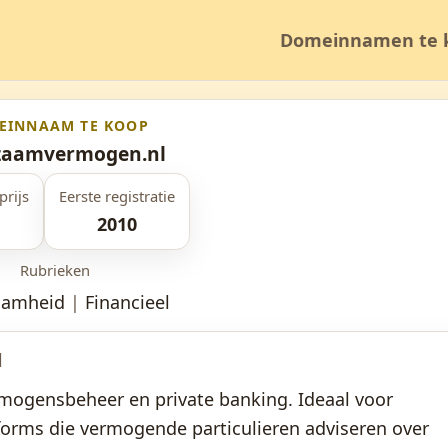
Domeinnamen te 
EINNAAM TE KOOP
zaamvermogen.nl
prijs
Eerste registratie
2010
Rubrieken
aamheid
|
Financieel
l
mogensbeheer en private banking. Ideaal voor
tforms die vermogende particulieren adviseren over